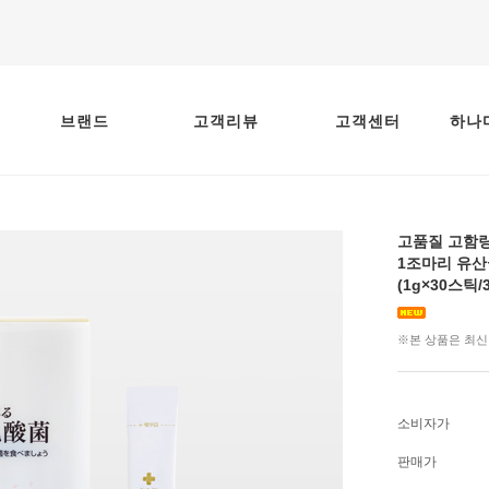
브랜드
고객리뷰
고객센터
하나
고품질 고함
1조마리 유산
(1g×30스틱/
※본 상품은 최신
소비자가
판매가