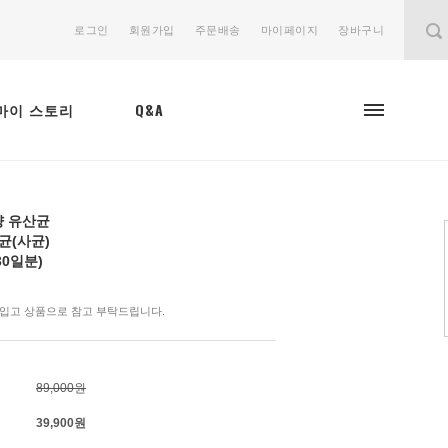
로그인
회원가입
주문배송
마이페이지
장바구니
마이 스토리
Q&A
량 유산균
균
(사균)
30일분)
입고 상품으로 참고 부탁드립니다.
89,000원
39,900
원