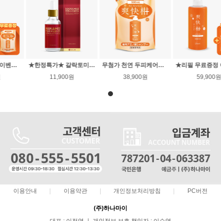
★리필 무료증정 이벤트★무첨가 천연 두피케어천연 아미노산 샴푸 본품 (500ml)+ 샴푸 리필 증정 (500ml)
★한정특가★ 갈락토미세스 100%하나마이 퓨어 에센스(50ml)
무첨가 천연 두피케어천연 아미노산 샴푸 리필(500ml)
59,900원
11,900원
38,900원
이용안내
이용약관
개인정보처리방침
PC버전
(주)하나마이
대표 : 이정엽 ㅣ 개인정보 보호 책임자 : 이승엽