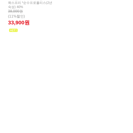
왁스프리 *순수프로폴리스(2년
숙성) 40%
38,000원
(11%할인)
33,900원