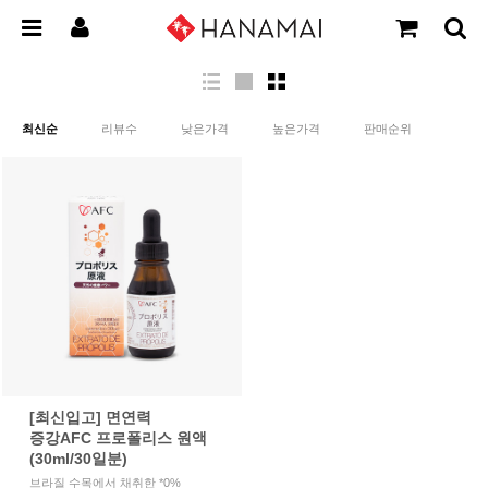
최신순
리뷰수
낮은가격
높은가격
판매순위
[최신입고] 면연력
증강AFC 프로폴리스 원액
(30ml/30일분)
브라질 수목에서 채취한 *0%